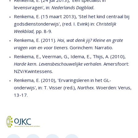
Renkema, E. (24 juli 2013), 'Een specialist in
levensvragen', in:
Nederlands Dagblad.
Renkema, E. (15 maart 2013), 'Stel het kind centraal bij
godsdienstonderwijs', (red. I. Evink) in:
Christelijk
Weekblad,
pp. 8-9.
Renkema, E. (2011).
Hoi, wat denk jij? Kleine en grote
vragen van en voor tieners
. Gorinchem: Narratio.
Renkema, E., Veerman, G., Idema, E., Thijs, A. (2010),
Harde kern. Levensbeschouwelijke verhalen
. Amersfoort:
NZV/Kwintessens.
Renkema, E. (2010), 'Ervaringsleren in het GL-
onderwijs', in: T. Visser (red.),
Narthex.
Woerden: Verus,
13-17.