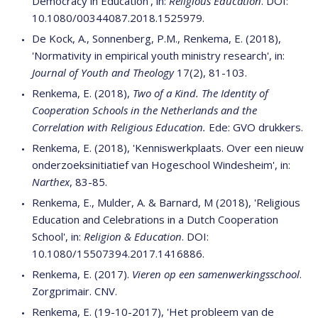
Democracy in Education', in:
Religious Education
. DOI:
10.1080/00344087.2018.1525979.
De Kock, A., Sonnenberg, P.M., Renkema, E. (2018),
'Normativity in empirical youth ministry research', in:
Journal of Youth and Theology
17(2), 81-103.
Renkema, E. (2018),
Two of a Kind. The Identity of
Cooperation Schools in the Netherlands and the
Correlation with Religious Education.
Ede: GVO drukkers.
Renkema, E. (2018), 'Kenniswerkplaats. Over een nieuw
onderzoeksinitiatief van Hogeschool Windesheim', in:
Narthex
, 83-85.
Renkema, E., Mulder, A. & Barnard, M (2018), 'Religious
Education and Celebrations in a Dutch Cooperation
School', in:
Religion & Education
. DOI:
10.1080/15507394.2017.1416886.
Renkema, E. (2017).
Vieren op een samenwerkingsschool
.
Zorgprimair. CNV.
Renkema, E. (19-10-2017), 'Het probleem van de