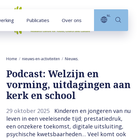
Naar hoofdinhoud
NL
erking
Publicaties
Over ons
Home
nieuws-en-activiteiten
Nieuws
Podcast: Welzijn en vorming, ui
Podcast: Welzijn en
vorming, uitdagingen aan
kerk en school
29 oktober 2025
Kinderen en jongeren van nu
leven in een veeleisende tijd; prestatiedruk,
een onzekere toekomst, digitale uitsluiting,
psychische kwetsbaarheden… Veel komt ook