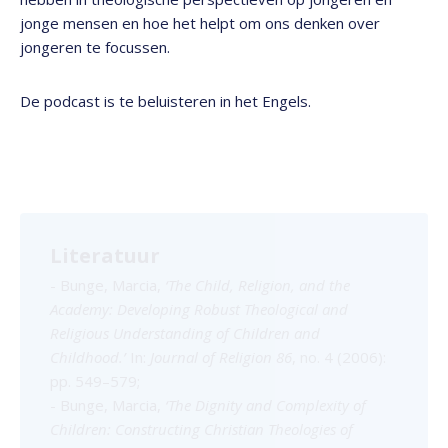
jonge mensen en hoe het helpt om ons denken over
jongeren te focussen.
De podcast is te beluisteren in het Engels.
Literatuur
- Bunge, Marcia,
‘The Child, Religion, and the
Academy: Developing Robust Theological and
Religious Understanding of Children and
Childhood.’
In:
Journal of Religion 86
, no. 4 (2006):
pp. 549–579;
- Bunge, Marcia,
‘The Dignity and Complexity of
Children: Constructing Christian Theologies of