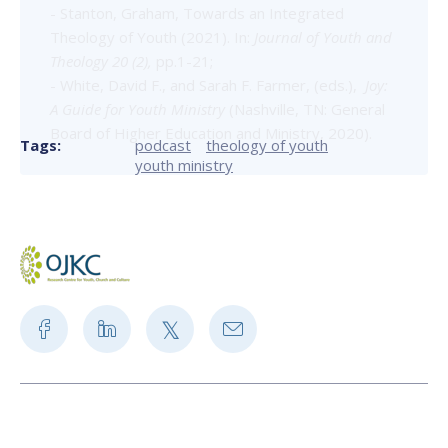
- Stanton, Graham, Towards an Integrated
Theology of Youth (2021). In:
Journal of Youth and
Theology 20 (2),
pp.1-21;
- White, David F., and Sarah F. Farmer, (eds.),
Joy:
A Guide for Youth Ministry
(Nashville, TN: General
Board of Higher Education and Ministry, 2020).
Tags:
podcast
theology of youth
youth ministry