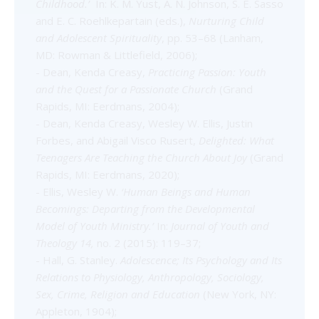
Childhood.’
In: K. M. Yust, A. N. Johnson, S. E. Sasso
and E. C. Roehlkepartain (eds.),
Nurturing Child
and Adolescent Spirituality
, pp. 53–68 (Lanham,
MD: Rowman & Littlefield, 2006);
- Dean, Kenda Creasy,
Practicing Passion: Youth
and the Quest for a Passionate Church
(Grand
Rapids, MI: Eerdmans, 2004);
- Dean, Kenda Creasy, Wesley W. Ellis, Justin
Forbes, and Abigail Visco Rusert,
Delighted: What
Teenagers Are Teaching the Church About Joy
(Grand
Rapids, MI: Eerdmans, 2020);
- Ellis, Wesley W.
‘Human Beings and Human
Becomings: Departing from the Developmental
Model of Youth Ministry.’
In:
Journal of Youth and
Theology 14,
no. 2 (2015): 119–37;
- Hall, G. Stanley.
Adolescence; Its Psychology and Its
Relations to Physiology, Anthropology, Sociology,
Sex, Crime, Religion and Education
(New York, NY:
Appleton, 1904);